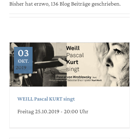
Bisher hat erzwo, 136 Blog Beiträge geschrieben.
02
03
25
NOV.
OKT.
OKT.
WEILL Pascal KURT singt
2019
2019
WEILL Pascal KURT singt
Freitag 25.10.2019 - 20:00 Uhr