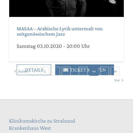
MASAA – Arabische Lyrik untermalt von
zeitgenössischem Jazz
Samstag 03.10.2020 - 20:00 Uhr
DETAILS
TICKET KAUFEN
Zurück
1
2
3
4
···
43
44
45
46
Vor
Klinikumskirche zu Stralsund
Krankenhaus West