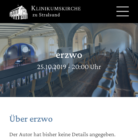
Zum
Inhalt
springen
erzwo
25.10.2019 - 20:00 Uhr
Über
erzwo
Der Autor hat bisher keine Details angegeben.