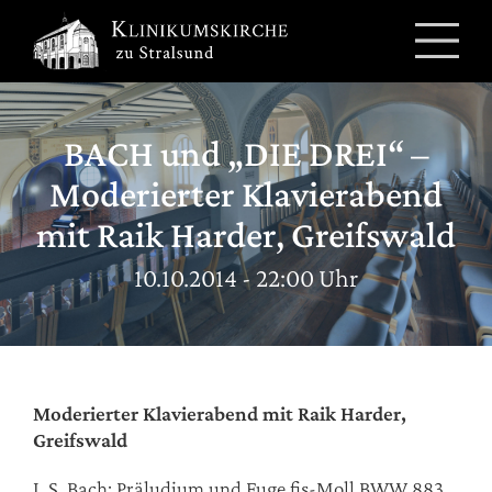
Zum
Inhalt
springen
BACH und „DIE DREI“ –
Moderierter Klavierabend
mit Raik Harder, Greifswald
10.10.2014 - 22:00 Uhr
Moderierter Klavierabend mit Raik Harder,
Greifswald
J. S. Bach: Präludium und Fuge fis-Moll BWW 883