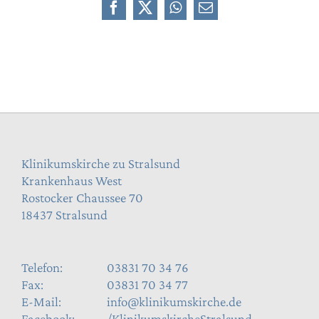
Facebook
X
WhatsApp
E-
Mail
Klinikumskirche zu Stralsund
Krankenhaus West
Rostocker Chaussee 70
18437 Stralsund
Telefon:
03831 70 34 76
Fax:
03831 70 34 77
E-Mail:
info@klinikumskirche.de
Facebook:
/KlinikumskircheStralsund