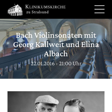
Zum
Inhalt
springen
Bach Violinsonaten mit
Georg Kallweit und Elina
Albach
22.01.2016 - 21:00 Uhr