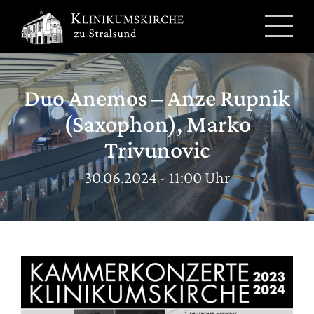
Zum
Inhalt
springen
Duo Anemos – Anze Rupnik
(Saxophon), Marko
Trivunovic
30.06.2024 - 11:00 Uhr
Zeige
grösseres
Bild