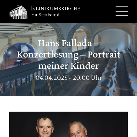
Zum
Inhalt
springen
Hans Fallada –
Konzertlesung – Portrait
meiner Kinder
04.04.2025 - 20:00 Uhr
Zeige
grösseres
Bild