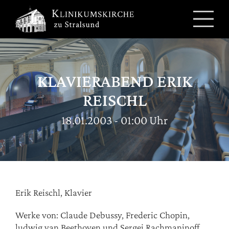
Zum
Inhalt
springen
KLAVIERABEND ERIK
REISCHL
18.01.2003 - 01:00 Uhr
Erik Reischl, Klavier
Werke von: Claude Debussy, Frederic Chopin,
ludwig van Beethoven und Sergej Rachmaninoff