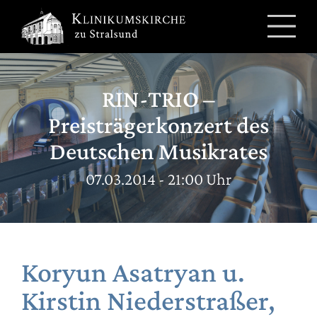
Zum
Inhalt
springen
RIN-TRIO –
Preisträgerkonzert des
Deutschen Musikrates
07.03.2014 - 21:00 Uhr
Koryun Asatryan u.
Kirstin Niederstraßer,